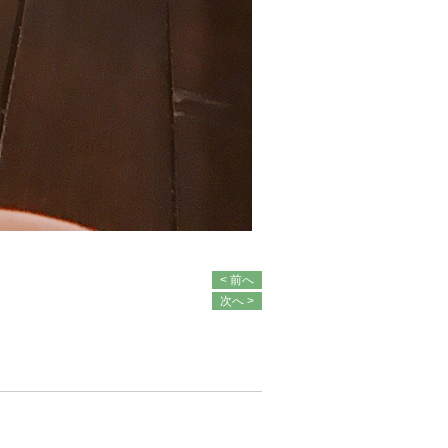
< 前へ
次へ >