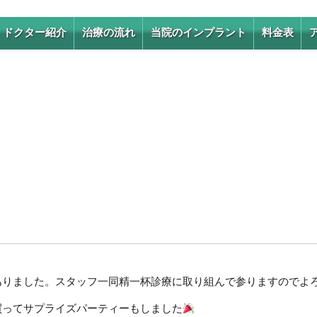
ドクター紹介
治療の流れ
当院のインプラント
料金表
ドクター紹介
より良い治療のための取
り組み
求人情報
1DAYインプラント
抜歯即時埋入インプラン
ト
1日で歯が入るワンガイ
ドシステム
インプラント手術の種類
ありました。スタッフ一同精一杯診療に取り組んで参りますのでよ
オールオン4
買ってサプライズパーティーもしました