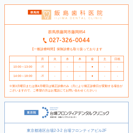
群馬県藤岡市藤岡854
027-326-0044
【一般診療時間】保険診療も取り扱っております
月
火
水
木
金
土
日祝
10:00～13:00
-※
-
-
-
●
-
-
14:00～18:00
-※
-
-
-
●
-
-
※第3月曜日または第4月曜日は矯正診療のみ（月により矯正診療日が変動する場合が
ございますので、ご希望の方はお電話にてお問い合わせください）
東京都港区台場2-3-2 台場フロンティアビル2F