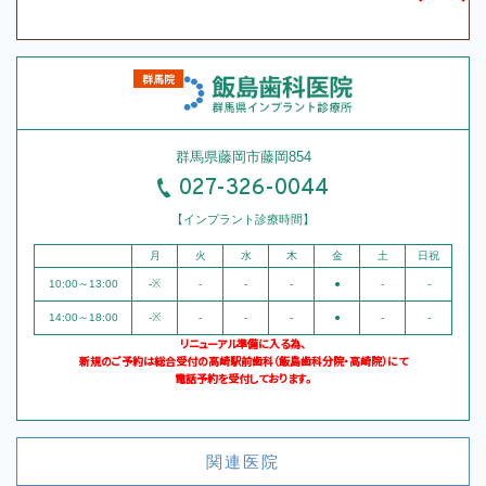
群馬県藤岡市藤岡854
027-326-0044
【インプラント診療時間】
月
火
水
木
金
土
日祝
10:00～13:00
-※
-
-
-
●
-
-
14:00～18:00
-※
-
-
-
●
-
-
リニューアル準備に入る為、
新規のご予約は総合受付の高崎駅前歯科（飯島歯科分院・高崎院）にて
電話予約を受付しております。
関連医院