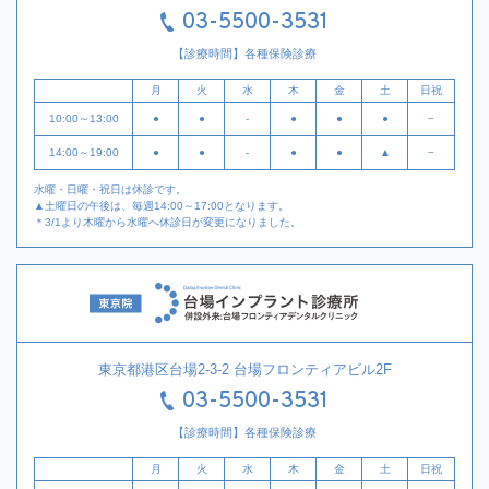
03-5500-3531
【診療時間】各種保険診療
月
火
水
木
金
土
日祝
10:00～13:00
●
●
-
●
●
●
−
14:00～19:00
●
●
-
●
●
▲
−
水曜・日曜・祝日は休診です。
▲土曜日の午後は、毎週14:00～17:00となります。
＊3/1より木曜から水曜へ休診日が変更になりました。
東京都港区台場2-3-2 台場フロンティアビル2F
03-5500-3531
【診療時間】各種保険診療
月
火
水
木
金
土
日祝