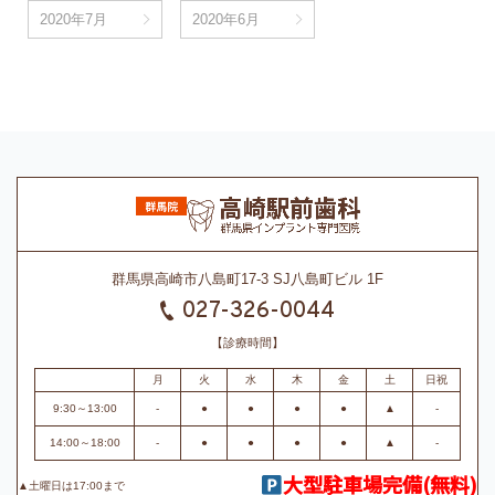
2020年7月
2020年6月
群馬県高崎市八島町17-3 SJ八島町ビル 1F
027-326-0044
【診療時間】
月
火
水
木
金
土
日祝
9:30～13:00
-
●
●
●
●
▲
-
14:00～18:00
-
●
●
●
●
▲
-
大型駐車場完備(無料)
▲土曜日は17:00まで