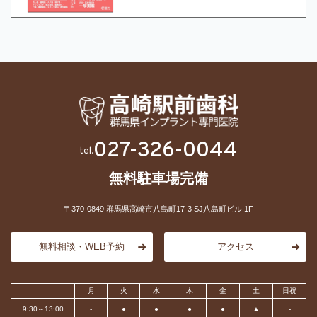
027-326-0044
tel.
無料駐車場完備
〒370-0849 群馬県高崎市八島町17-3 SJ八島町ビル 1F
無料相談・WEB予約
アクセス
月
火
水
木
金
土
日祝
9:30～13:00
-
●
●
●
●
▲
-