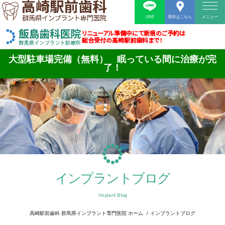
LINE
場所はこちら
メニュー
リニューアル準備中にて新規のご予約は
総合受付の高崎駅前歯科まで！
大型駐車場完備（無料） 眠っている間に治療が完
了！
インプラントブログ
Implant Blog
高崎駅前歯科 群馬県インプラント専門医院 ホーム
インプラントブログ