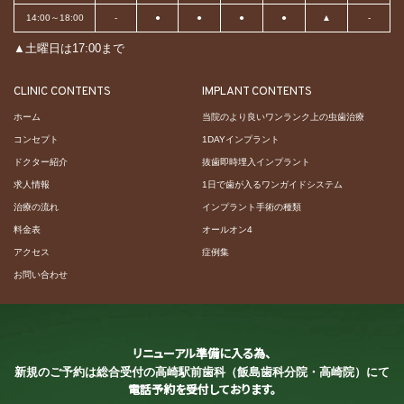
14:00～18:00
-
●
●
●
●
▲
-
▲土曜日は17:00まで
CLINIC CONTENTS
IMPLANT CONTENTS
ホーム
当院のより良いワンランク上の虫歯治療
コンセプト
1DAYインプラント
ドクター紹介
抜歯即時埋入インプラント
求人情報
1日で歯が入るワンガイドシステム
治療の流れ
インプラント手術の種類
料金表
オールオン4
アクセス
症例集
お問い合わせ
リニューアル準備に入る為、
新規のご予約は総合受付の
高崎駅前歯科（飯島歯科分院・高崎院）にて
電話予約を受付しております。