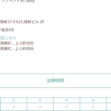
インプラント専門医院
町17-3 SJ八島町ビル 1F
り徒歩2分
所はこちら
高崎IC」より約15分
前橋IC」より約20分
診療時間
火
水
木
金
●
●
●
●