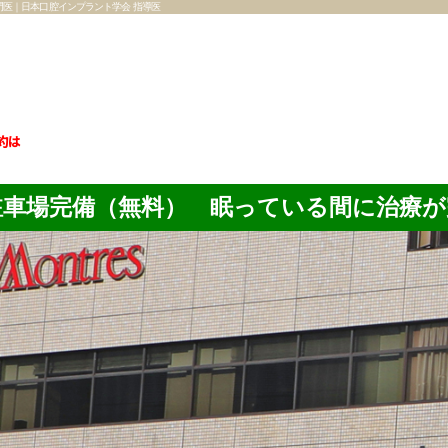
門医｜日本口腔インプラント学会 指導医
約は
駐車場完備（無料） 眠っている間に治療が