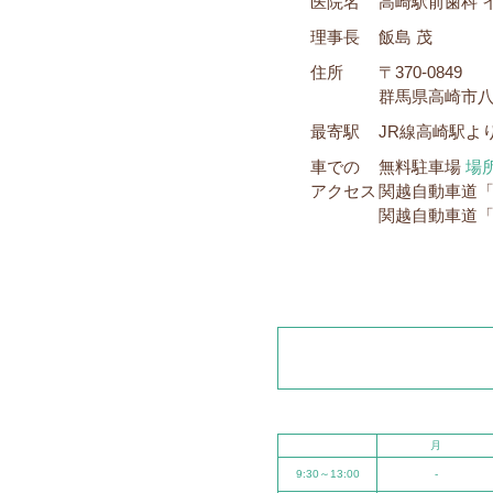
医院名
高崎駅前歯科 
理事長
飯島 茂
住所
〒370-0849
群馬県高崎市八島
最寄駅
JR線高崎駅よ
車での
無料駐車場
場
アクセス
関越自動車道「
関越自動車道「
月
9:30～13:00
-