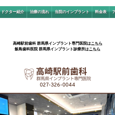
ドクター紹介
治療の流れ
当院のインプラント
料金表
ドクター紹介
当院のより良いワンラン
ク上の虫歯治療
求人情報
高崎駅前歯科 群馬県インプラント専門医院は
こちら
1DAYインプラント
飯島歯科医院 群馬県インプラント診療所は
こちら
抜歯即時埋入インプラン
ト
1日で歯が入るワンガイ
ドシステム
027-326-0044
インプラント手術の種類
オールオン4