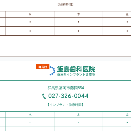
【診療時間】
水
木
金
●
●
●
●
●
●
群馬県藤岡市藤岡854
027-326-0044
【インプラント診療時間】
水
木
金
-
-
●