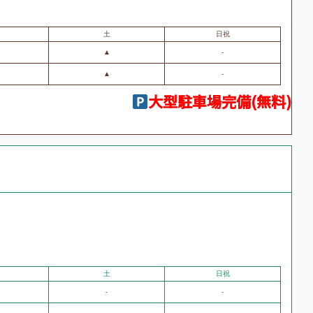
土
日祝
▲
-
▲
-
大型駐車場完備(無料)
土
日祝
-
-