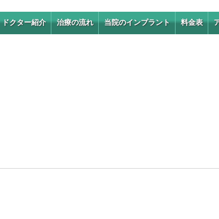
ドクター紹介
治療の流れ
当院のインプラント
料金表
ドクター紹介
より良い治療のための取
り組み
求人情報
1DAYインプラント
抜歯即時埋入インプラン
ト
1日で歯が入るワンガイ
ドシステム
インプラント手術の種類
オールオン4