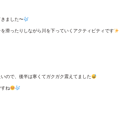
症例集
てきました〜
台を滑ったりしながら川を下っていくアクティビティです
たいので、後半は寒くてガクガク震えてました
ですね