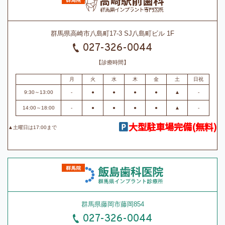
群馬県高崎市八島町17-3 SJ八島町ビル 1F
027-326-0044
【診療時間】
月
火
水
木
金
土
日祝
9:30～13:00
-
●
●
●
●
▲
-
14:00～18:00
-
●
●
●
●
▲
-
大型駐車場完備(無料)
▲土曜日は17:00まで
群馬県藤岡市藤岡854
027-326-0044