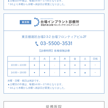
▲土曜日の午後は、毎週14:00～17:00となります。
＊3/1より木曜から水曜へ休診日が変更になりました。
東京都港区台場2-3-2 台場フロンティアビル2F
03-5500-3531
【診療時間】各種保険診療
月
火
水
木
金
土
日祝
10:00～13:00
●
●
-
●
●
●
−
14:00～19:00
●
●
-
●
●
▲
−
水曜・日曜・祝日は休診です。
▲土曜日の午後は、毎週14:00～17:00となります。
＊3/1より木曜から水曜へ休診日が変更になりました。
提携医院