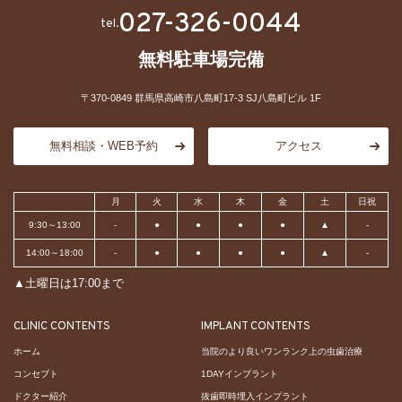
027-326-0044
tel.
無料駐車場完備
〒370-0849 群馬県高崎市八島町17-3 SJ八島町ビル 1F
無料相談・WEB予約
アクセス
月
火
水
木
金
土
日祝
9:30～13:00
-
●
●
●
●
▲
-
14:00～18:00
-
●
●
●
●
▲
-
▲土曜日は17:00まで
CLINIC CONTENTS
IMPLANT CONTENTS
ホーム
当院のより良いワンランク上の虫歯治療
コンセプト
1DAYインプラント
ドクター紹介
抜歯即時埋入インプラント