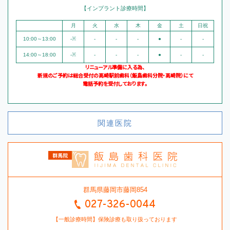
【インプラント診療時間】
月
火
水
木
金
土
日祝
10:00～13:00
-※
-
-
-
●
-
-
14:00～18:00
-※
-
-
-
●
-
-
リニューアル準備に入る為、
新規のご予約は総合受付の高崎駅前歯科（飯島歯科分院・高崎院）にて
電話予約を受付しております。
関連医院
群馬県藤岡市藤岡854
027-326-0044
【一般診療時間】保険診療も取り扱っております