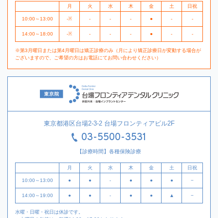
月
火
水
木
金
土
日祝
10:00～13:00
-※
-
-
-
●
-
-
14:00～18:00
-※
-
-
-
●
-
-
※第3月曜日または第4月曜日は矯正診療のみ（月により矯正診療日が変動する場合が
ございますので、ご希望の方はお電話にてお問い合わせください）
東京都港区台場2-3-2 台場フロンティアビル2F
03-5500-3531
【診療時間】各種保険診療
月
火
水
木
金
土
日祝
10:00～13:00
●
●
-
●
●
●
−
14:00～19:00
●
●
-
●
●
▲
−
水曜・日曜・祝日は休診です。