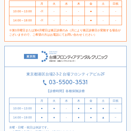
月
火
水
木
金
土
日祝
10:00～13:00
-※
-
-
-
●
-
-
14:00～18:00
-※
-
-
-
●
-
-
※第3月曜日または第4月曜日は矯正診療のみ（月により矯正診療日が変動する場合が
ございますので、ご希望の方はお電話にてお問い合わせください）
東京都港区台場2-3-2 台場フロンティアビル2F
03-5500-3531
【診療時間】各種保険診療
月
火
水
木
金
土
日祝
10:00～13:00
●
●
-
●
●
●
−
14:00～19:00
●
●
-
●
●
▲
−
水曜・日曜・祝日は休診です。