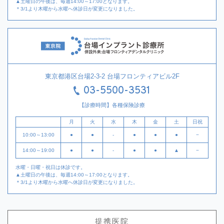
▲土曜日の午後は、毎週14:00～17:00となります。
＊3/1より木曜から水曜へ休診日が変更になりました。
東京都港区台場2-3-2 台場フロンティアビル2F
03-5500-3531
【診療時間】各種保険診療
月
火
水
木
金
土
日祝
10:00～13:00
●
●
-
●
●
●
−
14:00～19:00
●
●
-
●
●
▲
−
水曜・日曜・祝日は休診です。
▲土曜日の午後は、毎週14:00～17:00となります。
＊3/1より木曜から水曜へ休診日が変更になりました。
提携医院