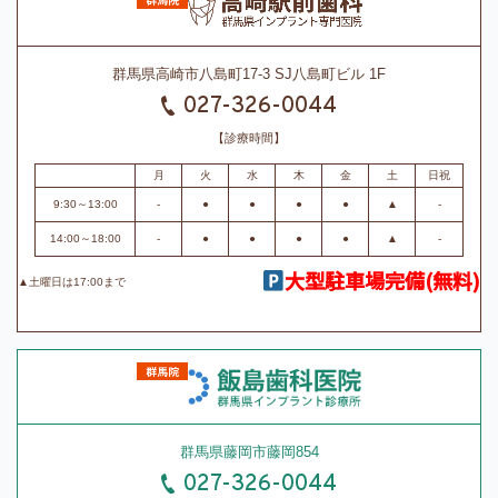
群馬県高崎市八島町17-3 SJ八島町ビル 1F
027-326-0044
【診療時間】
月
火
水
木
金
土
日祝
9:30～13:00
-
●
●
●
●
▲
-
14:00～18:00
-
●
●
●
●
▲
-
大型駐車場完備(無料)
▲土曜日は17:00まで
群馬県藤岡市藤岡854
027-326-0044