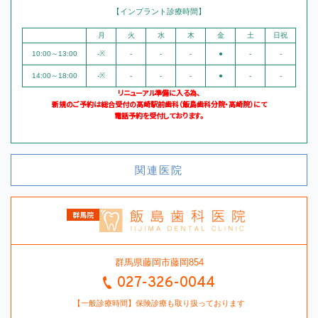
【インプラント診療時間】
月
火
水
木
金
土
日祝
10:00～13:00
-※
-
-
-
●
-
-
14:00～18:00
-※
-
-
-
●
-
-
リニューアル準備に入る為、
新規のご予約は総合受付の高崎駅前歯科（飯島歯科分院・高崎院）にて
電話予約を受付しております。
関連医院
群馬県藤岡市藤岡854
027-326-0044
【一般診療時間】保険診療も取り扱っております