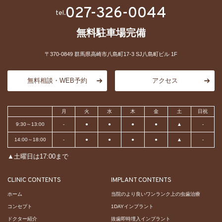
027-326-0044
tel.
無料駐車場完備
〒370-0849 群馬県高崎市八島町17-3 SJ八島町ビル 1F
無料相談・WEB予約
アクセス
月
火
水
木
金
土
日祝
9:30～13:00
-
●
●
●
●
▲
-
14:00～18:00
-
●
●
●
●
▲
-
▲土曜日は17:00まで
CLINIC CONTENTS
IMPLANT CONTENTS
ホーム
当院のより良いワンランク上の虫歯治療
コンセプト
1DAYインプラント
ドクター紹介
抜歯即時埋入インプラント