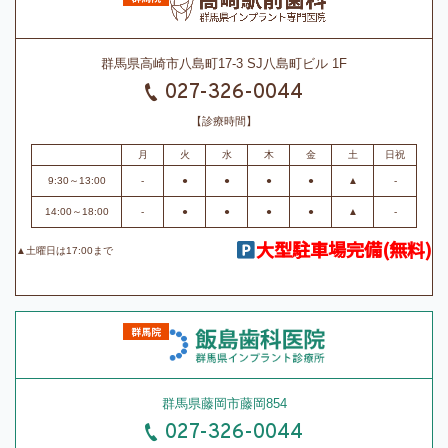
群馬県高崎市八島町17-3 SJ八島町ビル 1F
027-326-0044
【診療時間】
月
火
水
木
金
土
日祝
9:30～13:00
-
●
●
●
●
▲
-
14:00～18:00
-
●
●
●
●
▲
-
大型駐車場完備(無料)
▲土曜日は17:00まで
群馬県藤岡市藤岡854
027-326-0044