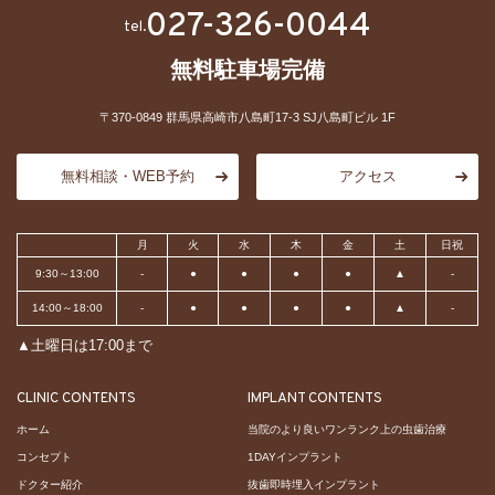
027-326-0044
tel.
無料駐車場完備
〒370-0849 群馬県高崎市八島町17-3 SJ八島町ビル 1F
無料相談・WEB予約
アクセス
月
火
水
木
金
土
日祝
9:30～13:00
-
●
●
●
●
▲
-
14:00～18:00
-
●
●
●
●
▲
-
▲土曜日は17:00まで
CLINIC CONTENTS
IMPLANT CONTENTS
ホーム
当院のより良いワンランク上の虫歯治療
コンセプト
1DAYインプラント
ドクター紹介
抜歯即時埋入インプラント