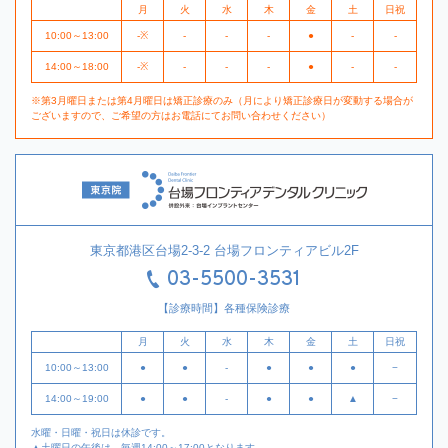
月
火
水
木
金
土
日祝
10:00～13:00
-※
-
-
-
●
-
-
14:00～18:00
-※
-
-
-
●
-
-
※第3月曜日または第4月曜日は矯正診療のみ（月により矯正診療日が変動する場合が
ございますので、ご希望の方はお電話にてお問い合わせください）
東京都港区台場2-3-2 台場フロンティアビル2F
03-5500-3531
【診療時間】各種保険診療
月
火
水
木
金
土
日祝
10:00～13:00
●
●
-
●
●
●
−
14:00～19:00
●
●
-
●
●
▲
−
水曜・日曜・祝日は休診です。
▲土曜日の午後は、毎週14:00～17:00となります。