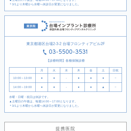
＊3/1より木曜から水曜へ休診日が変更になりました。
東京都港区台場2-3-2 台場フロンティアビル2F
03-5500-3531
【診療時間】各種保険診療
月
火
水
木
金
土
日祝
10:00～13:00
●
●
-
●
●
●
−
14:00～19:00
●
●
-
●
●
▲
−
水曜・日曜・祝日は休診です。
▲土曜日の午後は、毎週14:00～17:00となります。
＊3/1より木曜から水曜へ休診日が変更になりました。
提携医院