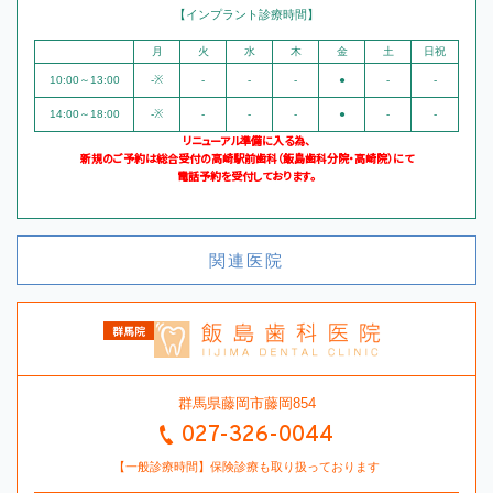
【インプラント診療時間】
月
火
水
木
金
土
日祝
10:00～13:00
-※
-
-
-
●
-
-
14:00～18:00
-※
-
-
-
●
-
-
リニューアル準備に入る為、
新規のご予約は総合受付の高崎駅前歯科（飯島歯科分院・高崎院）にて
電話予約を受付しております。
関連医院
群馬県藤岡市藤岡854
027-326-0044
【一般診療時間】保険診療も取り扱っております