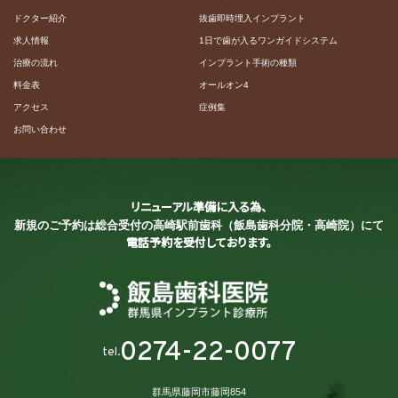
ドクター紹介
抜歯即時埋入インプラント
求人情報
1日で歯が入るワンガイドシステム
治療の流れ
インプラント手術の種類
料金表
オールオン4
アクセス
症例集
お問い合わせ
リニューアル準備に入る為、
新規のご予約は総合受付の
高崎駅前歯科（飯島歯科分院・高崎院）にて
電話予約を受付しております。
0274-22-0077
tel.
群馬県藤岡市藤岡854