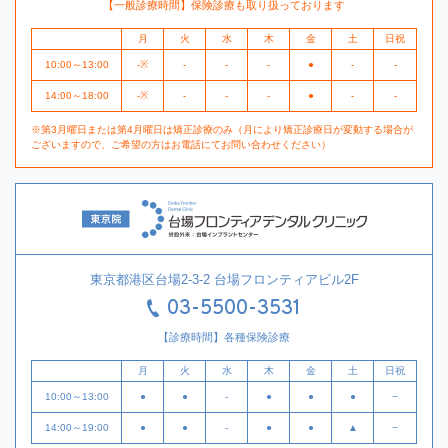
【一般診療時間】保険診療も取り扱っております
月
火
水
木
金
土
日祝
10:00～13:00
-※
-
-
-
●
-
-
14:00～18:00
-※
-
-
-
●
-
-
※第3月曜日または第4月曜日は矯正診療のみ（月により矯正診療日が変動する場合が
ございますので、ご希望の方はお電話にてお問い合わせください）
東京都港区台場2-3-2 台場フロンティアビル2F
03-5500-3531
【診療時間】各種保険診療
月
火
水
木
金
土
日祝
10:00～13:00
●
●
-
●
●
●
−
14:00～19:00
●
●
-
●
●
▲
−