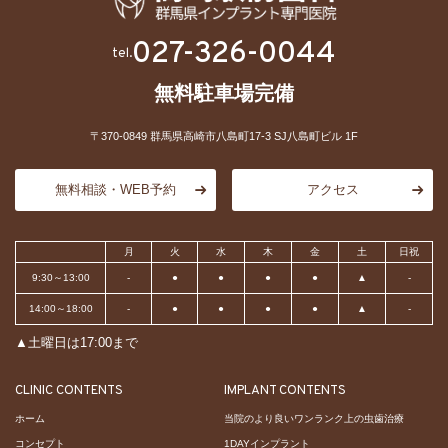
027-326-0044
tel.
無料駐車場完備
〒370-0849 群馬県高崎市八島町17-3 SJ八島町ビル 1F
無料相談・WEB予約
アクセス
月
火
水
木
金
土
日祝
9:30～13:00
-
●
●
●
●
▲
-
14:00～18:00
-
●
●
●
●
▲
-
▲土曜日は17:00まで
CLINIC CONTENTS
IMPLANT CONTENTS
ホーム
当院のより良いワンランク上の虫歯治療
コンセプト
1DAYインプラント