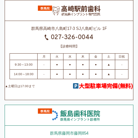
群馬県高崎市八島町17-3 SJ八島町ビル 1F
027-326-0044
【診療時間】
月
火
水
木
金
土
日祝
9:30～13:00
-
●
●
●
●
▲
-
14:00～18:00
-
●
●
●
●
▲
-
大型駐車場完備(無料)
▲土曜日は17:00まで
群馬県藤岡市藤岡854