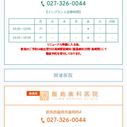
027-326-0044
【インプラント診療時間】
月
火
水
木
金
土
日祝
10:00～13:00
-※
-
-
-
●
-
-
14:00～18:00
-※
-
-
-
●
-
-
リニューアル準備に入る為、
新規のご予約は総合受付の高崎駅前歯科（飯島歯科分院・高崎院）にて
電話予約を受付しております。
関連医院
群馬県藤岡市藤岡854
027-326-0044