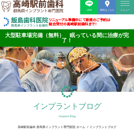
LINE
場所はこちら
メニュー
リニューアル準備中にて新規のご予約は
総合受付の高崎駅前歯科まで！
大型駐車場完備（無料） 眠っている間に治療が完
了！
インプラントブログ
Implant Blog
高崎駅前歯科 群馬県インプラント専門医院 ホーム
インプラントブログ