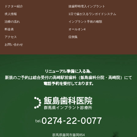
ドクター紹介
抜歯即時埋入インプラント
求人情報
1日で歯が入るワンガイドシステム
治療の流れ
インプラント手術の種類
料金表
オールオン4
アクセス
症例集
お問い合わせ
リニューアル準備に入る為、
新規のご予約は総合受付の
高崎駅前歯科（飯島歯科分院・高崎院）にて
電話予約を受付しております。
0274-22-0077
tel.
群馬県藤岡市藤岡854