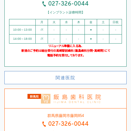
027-326-0044
【インプラント診療時間】
月
火
水
木
金
土
日祝
10:00～13:00
-※
-
-
-
●
-
-
14:00～18:00
-※
-
-
-
●
-
-
リニューアル準備に入る為、
新規のご予約は総合受付の高崎駅前歯科（飯島歯科分院・高崎院）にて
電話予約を受付しております。
関連医院
群馬県藤岡市藤岡854
027-326-0044