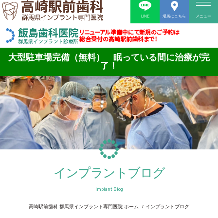
LINE
場所はこちら
メニュー
リニューアル準備中にて新規のご予約は
総合受付の高崎駅前歯科まで！
大型駐車場完備（無料） 眠っている間に治療が完
了！
インプラントブログ
Implant Blog
高崎駅前歯科 群馬県インプラント専門医院 ホーム
インプラントブログ