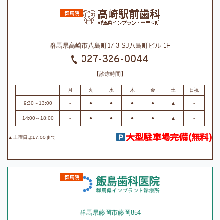
群馬県高崎市八島町17-3 SJ八島町ビル 1F
027-326-0044
【診療時間】
月
火
水
木
金
土
日祝
9:30～13:00
-
●
●
●
●
▲
-
14:00～18:00
-
●
●
●
●
▲
-
大型駐車場完備(無料)
▲土曜日は17:00まで
群馬県藤岡市藤岡854