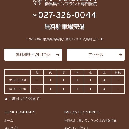
027-326-0044
tel.
無料駐車場完備
〒370-0849 群馬県高崎市八島町17-3 SJ八島町ビル 1F
無料相談・WEB予約
アクセス
月
火
水
木
金
土
日祝
9:30～13:00
-
●
●
●
●
▲
-
14:00～18:00
-
●
●
●
●
▲
-
▲土曜日は17:00まで
CLINIC CONTENTS
IMPLANT CONTENTS
ホーム
当院のより良いワンランク上の虫歯治療
コンセプト
1DAYインプラント