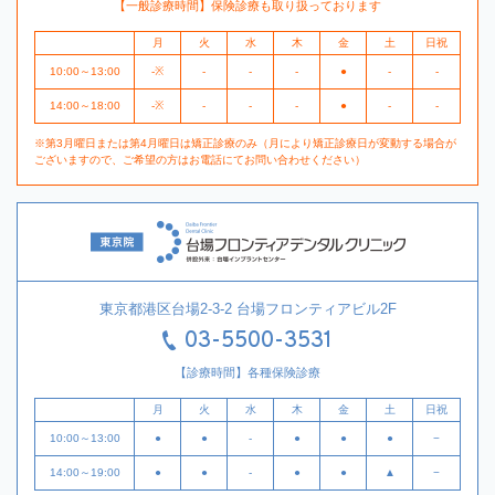
【一般診療時間】保険診療も取り扱っております
月
火
水
木
金
土
日祝
10:00～13:00
-※
-
-
-
●
-
-
14:00～18:00
-※
-
-
-
●
-
-
※第3月曜日または第4月曜日は矯正診療のみ（月により矯正診療日が変動する場合が
ございますので、ご希望の方はお電話にてお問い合わせください）
東京都港区台場2-3-2 台場フロンティアビル2F
03-5500-3531
【診療時間】各種保険診療
月
火
水
木
金
土
日祝
10:00～13:00
●
●
-
●
●
●
−
14:00～19:00
●
●
-
●
●
▲
−