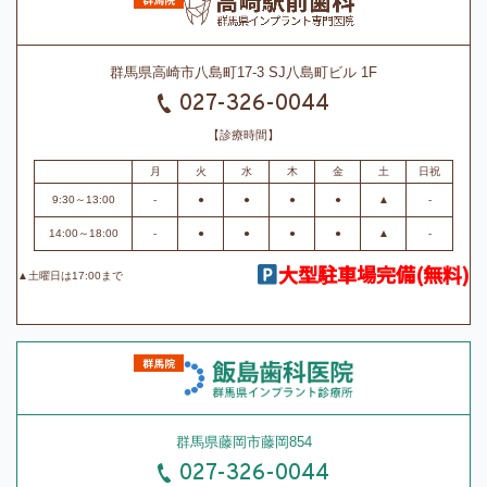
群馬県高崎市八島町17-3 SJ八島町ビル 1F
027-326-0044
【診療時間】
月
火
水
木
金
土
日祝
9:30～13:00
-
●
●
●
●
▲
-
14:00～18:00
-
●
●
●
●
▲
-
大型駐車場完備(無料)
▲土曜日は17:00まで
群馬県藤岡市藤岡854
027-326-0044