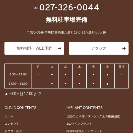
027-326-0044
tel.
無料駐車場完備
〒370-0849 群馬県高崎市八島町17-3 SJ八島町ビル 1F
無料相談・WEB予約
アクセス
月
火
水
木
金
土
日祝
9:30～13:00
-
●
●
●
●
▲
-
14:00～18:00
-
●
●
●
●
▲
-
▲土曜日は17:00まで
CLINIC CONTENTS
IMPLANT CONTENTS
ホーム
当院のより良いワンランク上の虫歯治療
コンセプト
1DAYインプラント
ドクター紹介
抜歯即時埋入インプラント