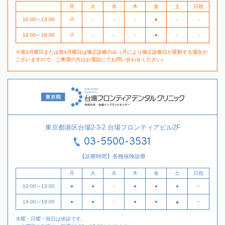
月
火
水
木
金
土
日祝
10:00～13:00
-※
-
-
-
●
-
-
14:00～18:00
-※
-
-
-
●
-
-
※第3月曜日または第4月曜日は矯正診療のみ（月により矯正診療日が変動する場合が
ございますので、ご希望の方はお電話にてお問い合わせください）
東京都港区台場2-3-2 台場フロンティアビル2F
03-5500-3531
【診療時間】各種保険診療
月
火
水
木
金
土
日祝
10:00～13:00
●
●
-
●
●
●
−
14:00～19:00
●
●
-
●
●
▲
−
水曜・日曜・祝日は休診です。