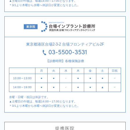
▲土曜日の午後は、毎週14:00～17:00となります。
＊3/1より木曜から水曜へ休診日が変更になりました。
東京都港区台場2-3-2 台場フロンティアビル2F
03-5500-3531
【診療時間】各種保険診療
月
火
水
木
金
土
日祝
10:00～13:00
●
●
-
●
●
●
−
14:00～19:00
●
●
-
●
●
▲
−
水曜・日曜・祝日は休診です。
▲土曜日の午後は、毎週14:00～17:00となります。
＊3/1より木曜から水曜へ休診日が変更になりました。
提携医院