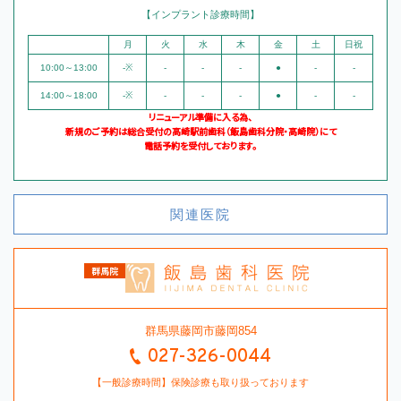
【インプラント診療時間】
月
火
水
木
金
土
日祝
10:00～13:00
-※
-
-
-
●
-
-
14:00～18:00
-※
-
-
-
●
-
-
リニューアル準備に入る為、
新規のご予約は総合受付の高崎駅前歯科（飯島歯科分院・高崎院）にて
電話予約を受付しております。
関連医院
群馬県藤岡市藤岡854
027-326-0044
【一般診療時間】保険診療も取り扱っております