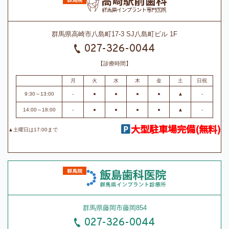
群馬県高崎市八島町17-3 SJ八島町ビル 1F
027-326-0044
【診療時間】
月
火
水
木
金
土
日祝
9:30～13:00
-
●
●
●
●
▲
-
14:00～18:00
-
●
●
●
●
▲
-
大型駐車場完備(無料)
▲土曜日は17:00まで
群馬県藤岡市藤岡854
027-326-0044