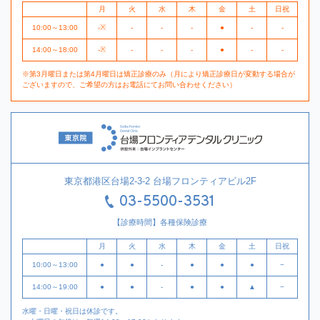
月
火
水
木
金
土
日祝
10:00～13:00
-※
-
-
-
●
-
-
14:00～18:00
-※
-
-
-
●
-
-
※第3月曜日または第4月曜日は矯正診療のみ（月により矯正診療日が変動する場合が
ございますので、ご希望の方はお電話にてお問い合わせください）
東京都港区台場2-3-2 台場フロンティアビル2F
03-5500-3531
【診療時間】各種保険診療
月
火
水
木
金
土
日祝
10:00～13:00
●
●
-
●
●
●
−
14:00～19:00
●
●
-
●
●
▲
−
水曜・日曜・祝日は休診です。