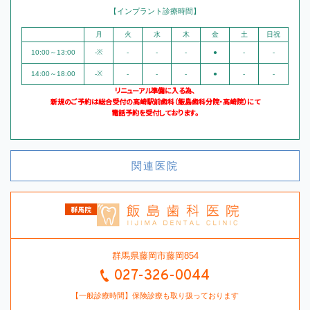
【インプラント診療時間】
月
火
水
木
金
土
日祝
10:00～13:00
-※
-
-
-
●
-
-
14:00～18:00
-※
-
-
-
●
-
-
リニューアル準備に入る為、
新規のご予約は総合受付の高崎駅前歯科（飯島歯科分院・高崎院）にて
電話予約を受付しております。
関連医院
群馬県藤岡市藤岡854
027-326-0044
【一般診療時間】保険診療も取り扱っております