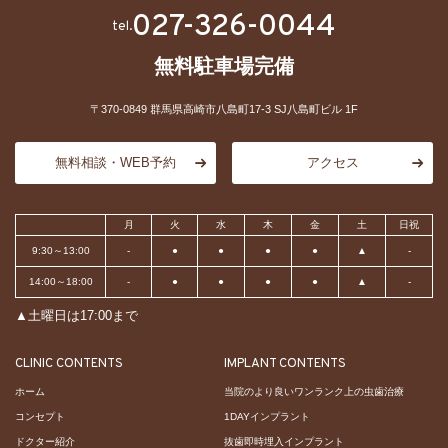
027-326-0044
tel.
無料駐車場完備
〒370-0849 群馬県高崎市八島町17-3 SJ八島町ビル 1F
無料相談・WEB予約
アクセス
月
火
水
木
金
土
日祝
9:30～13:00
-
●
●
●
●
▲
-
14:00～18:00
-
●
●
●
●
▲
-
▲土曜日は17:00まで
CLINIC CONTENTS
IMPLANT CONTENTS
ホーム
当院のより良いワンランク上の虫歯治療
コンセプト
1DAYインプラント
ドクター紹介
抜歯即時埋入インプラント