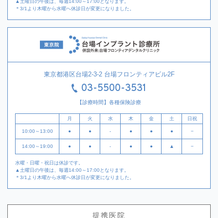
▲土曜日の午後は、毎週14:00～17:00となります。
＊3/1より木曜から水曜へ休診日が変更になりました。
東京都港区台場2-3-2 台場フロンティアビル2F
03-5500-3531
【診療時間】各種保険診療
月
火
水
木
金
土
日祝
10:00～13:00
●
●
-
●
●
●
−
14:00～19:00
●
●
-
●
●
▲
−
水曜・日曜・祝日は休診です。
▲土曜日の午後は、毎週14:00～17:00となります。
＊3/1より木曜から水曜へ休診日が変更になりました。
提携医院