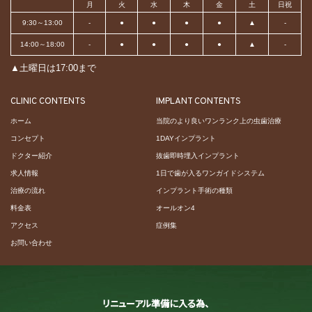
月
火
水
木
金
土
日祝
9:30～13:00
-
●
●
●
●
▲
-
14:00～18:00
-
●
●
●
●
▲
-
▲土曜日は17:00まで
CLINIC CONTENTS
IMPLANT CONTENTS
ホーム
当院のより良いワンランク上の虫歯治療
コンセプト
1DAYインプラント
ドクター紹介
抜歯即時埋入インプラント
求人情報
1日で歯が入るワンガイドシステム
治療の流れ
インプラント手術の種類
料金表
オールオン4
アクセス
症例集
お問い合わせ
リニューアル準備に入る為、