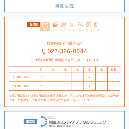
関連医院
群馬県藤岡市藤岡854
027-326-0044
【一般診療時間】保険診療も取り扱っております
月
火
水
木
金
土
日祝
10:00～13:00
-※
-
-
-
●
-
-
14:00～18:00
-※
-
-
-
●
-
-
※第3月曜日または第4月曜日は矯正診療のみ（月により矯正診療日が変動する場合が
ございますので、ご希望の方はお電話にてお問い合わせください）