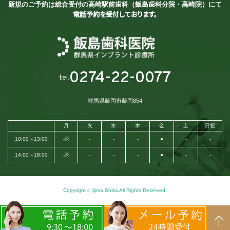
新規のご予約は総合受付の
高崎駅前歯科（飯島歯科分院・高崎院）にて
電話予約を受付しております。
0274-22-0077
tel.
群馬県藤岡市藤岡854
月
火
水
木
金
土
日祝
10:00～13:00
-※
-
-
-
●
-
-
14:00～18:00
-※
-
-
-
●
-
-
Copyright c Iijima Shika All Rights Reserved.