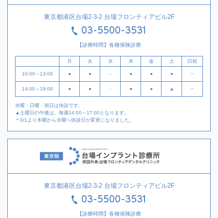
東京都港区台場2-3-2 台場フロンティアビル2F
03-5500-3531
【診療時間】各種保険診療
月
火
水
木
金
土
日祝
10:00～13:00
●
●
-
●
●
●
−
14:00～19:00
●
●
-
●
●
▲
−
水曜・日曜・祝日は休診です。
▲土曜日の午後は、毎週14:00～17:00となります。
＊3/1より木曜から水曜へ休診日が変更になりました。
東京都港区台場2-3-2 台場フロンティアビル2F
03-5500-3531
【診療時間】各種保険診療