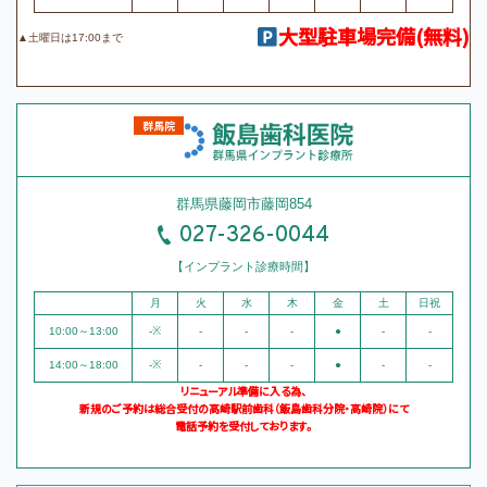
大型駐車場完備(無料)
▲土曜日は17:00まで
群馬県藤岡市藤岡854
027-326-0044
【インプラント診療時間】
月
火
水
木
金
土
日祝
10:00～13:00
-※
-
-
-
●
-
-
14:00～18:00
-※
-
-
-
●
-
-
リニューアル準備に入る為、
新規のご予約は総合受付の高崎駅前歯科（飯島歯科分院・高崎院）にて
電話予約を受付しております。