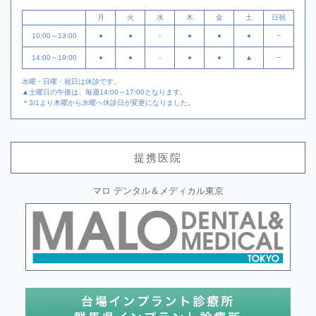
月
火
水
木
金
土
日祝
10:00～13:00
●
●
-
●
●
●
−
14:00～19:00
●
●
-
●
●
▲
−
水曜・日曜・祝日は休診です。
▲土曜日の午後は、毎週14:00～17:00となります。
＊3/1より木曜から水曜へ休診日が変更になりました。
提携医院
マロ デンタル＆メディカル東京